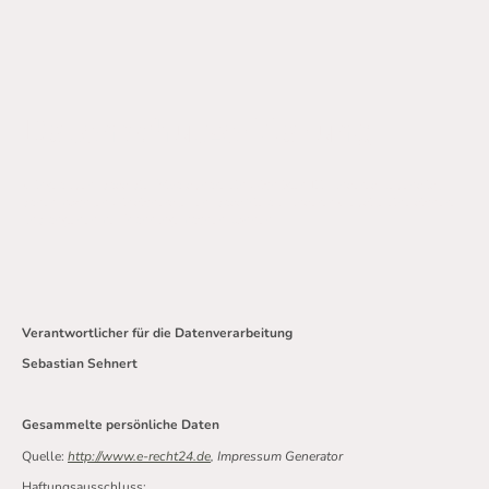
Datenschutzerklärung
Wir glauben, dass die Privatsphäre ein wichtiger Teil unseres Lebens ist,
daher möchten wir sicherstellen, dass Sie auf unserer Website eine sichere
und angenehme Erfahrung machen können.
Verantwortlicher für die Datenverarbeitung
Sebastian Sehnert
Gesammelte persönliche Daten
Quelle:
http://www.e-recht24.de
, Impressum Generator
Haftungsausschluss: