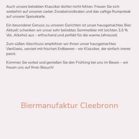
Auch unsere beliebten Klassiker dürfen nicht fehlen: Freuen Sie sich
weiterhin auf unseren zarten Zwiebelrostbraten und das saftige Rumpsteak
auf unserer Speisekarte.
Ein besonderer Genuss zu unseren Gerichten ist unser hausgemachtes Bier:
Aktuell schenken wir unser sehr beliebtes Sommerbier mit leichten 3,5 %
Vol. Alkohol aus – erfrischend und perfekt für die warme Jahreszeit.
Zum süßen Abschluss empfehlen wir Ihnen unser hausgemachtes
Vanilleeis, serviert mit frischen Erdbeeren – ein Klassiker, der einfach immer
passt.
Kommen Sie vorbei und genießen Sie den Frühling bei uns im Besen – wir
freuen uns auf Ihren Besuch!
Biermanufaktur Cleebronn
2020 haben wir unsere Manufaktur gegründet – und das
mit riesigem Erfolg! Schon wenige Wochen nach der
Eröffnung waren wir restlos ausverkauft. Doch trotz des