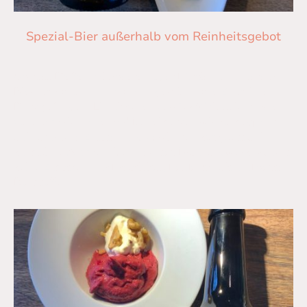
Spezial-Bier außerhalb vom Reinheitsgebot
Ob rosa Pfeffer, Himbeeren oder Kürbis – in unserem
Bier hat schon so manche ungewöhnliche Zutat ihren
Platz gefunden. Ein bisschen verrückt? Vielleicht. Aber
vor allem richtig lecker! Dabei setzen wir konsequent
auf natürliche Zutaten und verzichten komplett auf
künstliche Aromen. Denn echtes Brauhandwerk braucht
keine Zusätze – nur Kreativität, Leidenschaft und beste
Rohstoffe.