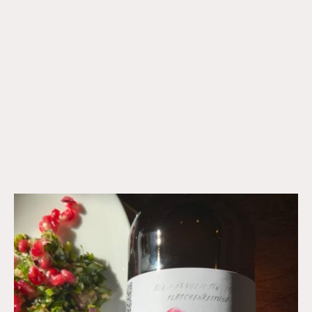
großen Ansturms bleiben wir bewusst klein: Wir brauen
pro Sud nur etwa 200 Liter. Denn für uns geht es nicht
um Masse, sondern um Leidenschaft, Qualität und die
Freiheit, kreativ zu sein.
Bier ist so viel mehr als nur Bier! Weltweit gibt es rund
150 verschiedene Sorten, und durch die Vielfalt an
Malzen, Hopfen, Rohfrüchten und Hefen entstehen
nahezu unendliche Möglichkeiten. Genau diese
Geschmacksvielfalt möchten wir unseren Gästen
erlebbar machen – mit einzigartigen, handwerklich
gebrauten Bieren, die überraschen und begeistern.